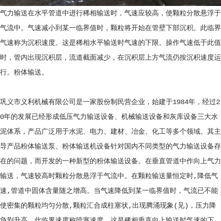
气力输送在水平管道中进行稀相输送时，气速应较高，使颗粒分散悬浮于
气流中。气速减小到某一临界值时，颗粒将开始在管壁下部沉积。此临界
气速称为沉积速度。这是稀相水平输送时气速的下限。操作气速低于此值
时，管内出现沉积层，流道截面减少，在沉积层上方气流仍按沉积速度运
行。粉体输送。
巩义市义利机械有限公司是一家股份制民营企业，始建于1984年，经过2
0年的发展已经形成低压气力输送设备、机械输送设备和灰库设备三大水
泥体系，产品广泛用于水泥、电力、建材、冶金、化工等多个领域。其主
导产品粉体输送泵、粉体输送机设备针对国内不同类型的气力输送设备存
在的问题，而开发的一种新型的粉体输送设备。在垂直管道中作向上气力
输送，气速较高时颗粒分散悬浮于气流中。在颗粒输送量恒定时,降低气
速,管道中固体含量随之增高。当气速降低到某一临界值时，气流已不能
使密集的颗粒均匀分散,颗粒汇合成柱塞状,出现腾涌现象(见)，压力降
急剧升高。此临界速度称噎塞速度，这是稀相垂直向上输送时气速的下