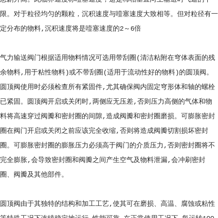
限。对于粒径均匀的颗粒，沉积速度与噎塞速度大致相等。但对粒径有一
定分布的物料,沉积速度将是噎塞速度的2～6倍
气力输送阀门根据适用物料情况可选用带刮圈(清洁粘附在穹体表面的残
余物料,用于粘性物料)或不带刮圈(适用于流动性好的物料)的圆顶阀。
圆顶阀使用时必须检查所有紧固件,尤其确保阀内固定穹形体和轴的螺栓
已紧固。圆顶阀开启或关闭时,两侧应无压差,否则压力高侧的气体和物
料将高速穿过阀瓣和密封圈的间隙,造成阀瓣和密封圈磨损。可膨胀密封
圈在阀门开启或关闭之前应该完全收缩,否则将造成阀瓣切割损坏密封
圈。可膨胀密封圈的膨胀压力必须高于阀门的介质压力,否则密封圈将不
完全膨胀,会导致密封圈和阀瓣之间产生空气及物料泄漏,会冲刷密封
圈、阀瓣及其他部件。
圆顶阀由于其独特的结构和加工工艺,使其可在磨损、高温、腐蚀或粘性