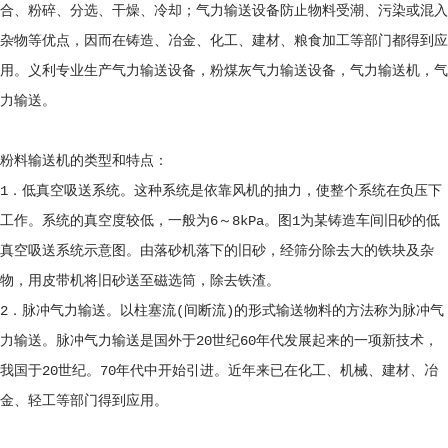
合、粉碎、分选、干燥、冷却；气力输送设备防止物料受潮、污染或混入
杂物等优点，因而在铸造、冶金、化工、建材、粮食加工等部门都得到应
用。义利专业生产气力输送设备，粉煤灰气力输送设备，气力输送机，气
力输送。
粉料输送机的类型和特点：
1．低真空吸送系统。这种系统是依靠风机的抽力，使整个系统在负压下
工作。系统的真空度较低，一般为6～8kPa。图1为某铸造车间旧砂的低
真空吸送系统示意图。由落砂机落下的旧砂，经筛分除去大的铁块及杂
物，用皮带机将旧砂送至磁选筒，除去铁渣。
2．脉冲气力输送。以柱塞流(间断流)的形式输送物料的方法称为脉冲气
力输送。脉冲气力输送是国外于20世纪60年代发展起来的一项新技术，
我国于20世纪。70年代中开始引进。近年来已在化工、机械、建材、冶
金、轻工等部门得到应用。